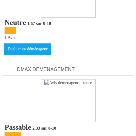
Vous Êtes Une Société
Comment Ça Marche ?
Neutre
1.67 sur 0-10
Quels Bénéfices Pour Ma Société ?
1 Avis.
Témoignages Adhérents
Evaluer ce déménageur
Comment S’inscrire ?
DMAX DEMENAGEMENT
Donnez Votre Avis
Contact
Passable
2.33 sur 0-10