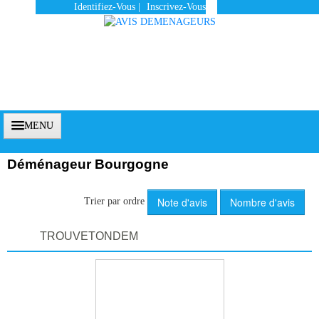
Identifiez-Vous
|
Inscrivez-Vous
MENU
Déménageur Bourgogne
Accueil
Note d'avis
Nombre d'avis
Trier par ordre
Vous Êtes Un Client
TROUVETONDEM
Comment Ça Marche ?
Qui Sommes-Nous ?
Pourquoi Nous Faire Confiance ?