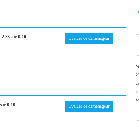
e
2.33 sur 0-10
Evaluer ce déménageur
V
2
ca
c
é
sur 0-10
Evaluer ce déménageur