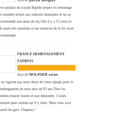
Avis de
patrick lasvignes
res satisfait du travail Rapide propre et remontage
es meubles nickel aux endroits demandes Je les ai
ecommande une amie de ma fille il y a 15 jours et
le aussi tres satisfaite et me remercie de le lui avoir
ecommande
FRANCE DEMENAGEMENT
EXPRESS
Avis de
MOLINIER xavier
e ne regrette pas mon choix de votre équipe pour le
éménagement de mon père de 83 ans Tous les
eubles étaient lourds et non démontés. J’avais
raiment peur surtout qu’il y tiens .Mais vous avez
ssurés les gars .Chapeau !