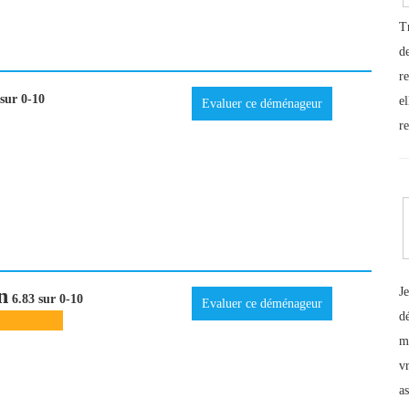
T
d
r
sur 0-10
el
Evaluer ce déménageur
r
n
J
6.83 sur 0-10
Evaluer ce déménageur
d
m
v
a