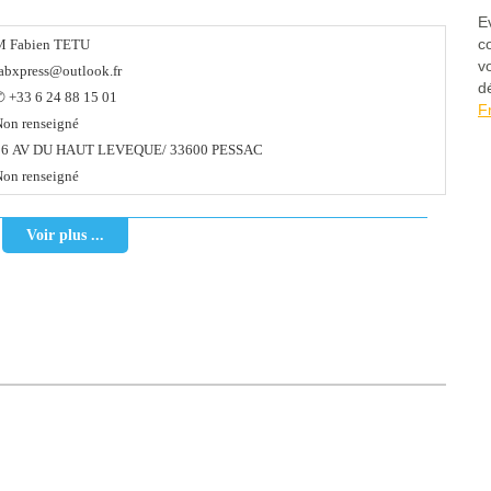
E
c
M Fabien TETU
v
abxpress@outlook.fr
d
 +33 6 24 88 15 01
F
on renseigné
16 AV DU HAUT LEVEQUE/ 33600 PESSAC
on renseigné
Voir plus ...