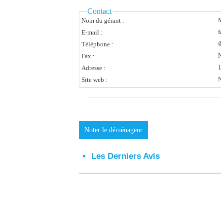
Contact
Nom du gérant :
f
E-mail :
✆
Téléphone :
N
Fax :
Adresse :
N
Site web :
Noter le déménageur
Les Derniers Avis