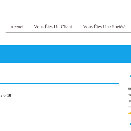
Accueil
Vous Êtes Un Client
Vous Êtes Une Société
A
m
r 0-10
n
le
E