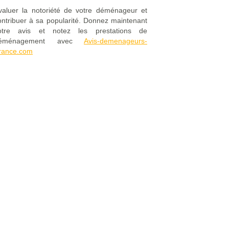
valuer la notoriété de votre déménageur et
ontribuer à sa popularité. Donnez maintenant
otre avis et notez les prestations de
éménagement avec
Avis-demenageurs-
rance.com
Mentions Légales
|
FAQ
|
Contact