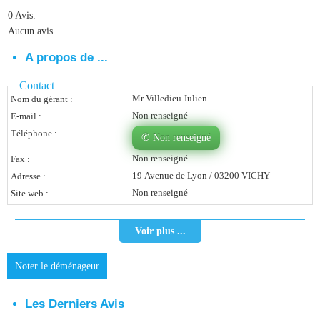
0 Avis.
Vous Êtes Une Société
Aucun avis.
Comment Ça Marche ?
A propos de ...
Quels Bénéfices Pour Ma Société ?
Contact
Mr Villedieu Julien
Nom du gérant :
Témoignages Adhérents
Non renseigné
E-mail :
Comment S’inscrire ?
Téléphone :
✆ Non renseigné
Non renseigné
Fax :
Donnez Votre Avis
19 Avenue de Lyon / 03200 VICHY
Adresse :
Non renseigné
Site web :
Contact
Voir plus ...
Noter le déménageur
Les Derniers Avis