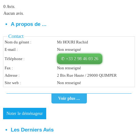
0 Avis.
Vous Êtes Une Société
Aucun avis.
Comment Ça Marche ?
A propos de ...
Quels Bénéfices Pour Ma Société ?
Contact
Nom du gérant :
Mr HOURI Rachid
Témoignages Adhérents
E-mail :
Non renseigné
Comment S’inscrire ?
Téléphone :
✆ +33 2 98 46 03 26
Fax :
Non renseigné
Donnez Votre Avis
Adresse :
2 Bis Rue Haute / 29000 QUIMPER
Site web :
Non renseigné
Contact
Voir plus ...
Noter le déménageur
Les Derniers Avis