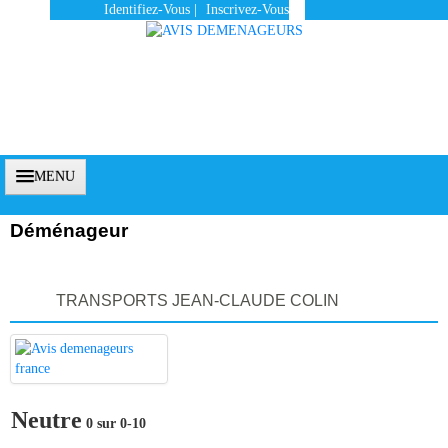
Identifiez-Vous
|
Inscrivez-Vous
MENU
Déménageur
Accueil
TRANSPORTS JEAN-CLAUDE COLIN
Vous Êtes Un Client
Comment Ça Marche ?
Qui Sommes-Nous ?
Neutre
0 sur 0-10
Pourquoi Nous Faire Confiance ?