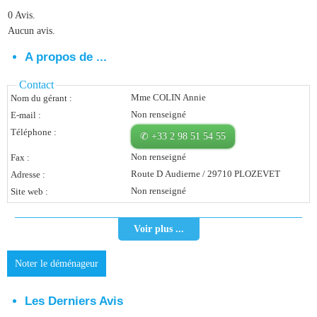
0 Avis.
Vous Êtes Une Société
Aucun avis.
Comment Ça Marche ?
A propos de ...
Quels Bénéfices Pour Ma Société ?
Contact
Mme COLIN Annie
Nom du gérant :
Témoignages Adhérents
Non renseigné
E-mail :
Comment S’inscrire ?
Téléphone :
✆ +33 2 98 51 54 55
Non renseigné
Fax :
Donnez Votre Avis
Route D Audierne / 29710 PLOZEVET
Adresse :
Non renseigné
Site web :
Contact
Voir plus ...
Noter le déménageur
Les Derniers Avis