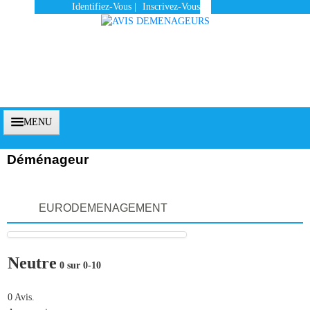
Identifiez-Vous
|
Inscrivez-Vous
MENU
Déménageur
Accueil
EURODEMENAGEMENT
Vous Êtes Un Client
Comment Ça Marche ?
Neutre
0 sur 0-10
Qui Sommes-Nous ?
Pourquoi Nous Faire Confiance ?
0 Avis.