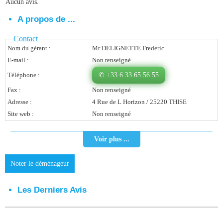
Aucun avis.
Vous Êtes Une Société
A propos de ...
Comment Ça Marche ?
Contact
Nom du gérant :
Mr DELIGNETTE Frederic
Quels Bénéfices Pour Ma Société ?
E-mail :
Non renseigné
Témoignages Adhérents
Téléphone :
✆ +33 6 33 65 56 55
Fax :
Non renseigné
Comment S’inscrire ?
Adresse :
4 Rue de L Horizon / 25220 THISE
Site web :
Non renseigné
Donnez Votre Avis
Contact
Voir plus ...
Noter le déménageur
Les Derniers Avis