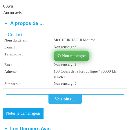
0 Avis.
Vous Êtes Une Société
Aucun avis.
Comment Ça Marche ?
A propos de ...
Quels Bénéfices Pour Ma Société ?
Contact
Mr CHEIKHAOUI Mourad
Nom du gérant :
Témoignages Adhérents
Non renseigné
E-mail :
Comment S’inscrire ?
Téléphone :
✆ Non renseigné
Non renseigné
Fax :
Donnez Votre Avis
163 Cours de la Republique / 76600 LE
Adresse :
HAVRE
Contact
Non renseigné
Site web :
Voir plus ...
Noter le déménageur
Les Derniers Avis