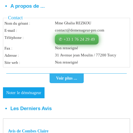
A propos de ...
Vous Êtes Une Société
Contact
Comment Ça Marche ?
Mme Ghalia REZKOU
Nom du gérant :
contact@demenageur-pro.com
E-mail :
Quels Bénéfices Pour Ma Société ?
Téléphone :
✆ +33 1 76 24 29 49
Témoignages Adhérents
Non renseigné
Fax :
Comment S’inscrire ?
31 Avenue jean Moulin / 77200 Torcy
Adresse :
Non renseigné
Site web :
Donnez Votre Avis
Voir plus ...
Contact
Noter le déménageur
Les Derniers Avis
Avis de Combes Claire