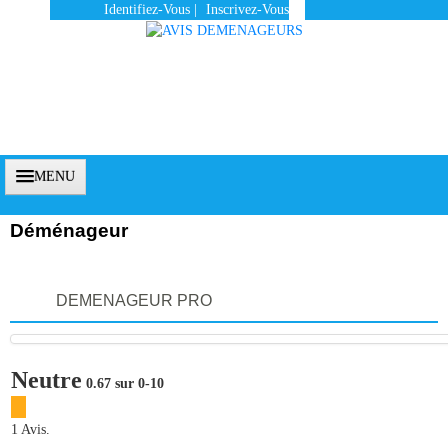
Identifiez-Vous
|
Inscrivez-Vous
MENU
Déménageur
Accueil
DEMENAGEUR PRO
Vous Êtes Un Client
Comment Ça Marche ?
Neutre
0.67 sur 0-10
Qui Sommes-Nous ?
Pourquoi Nous Faire Confiance ?
1 Avis.