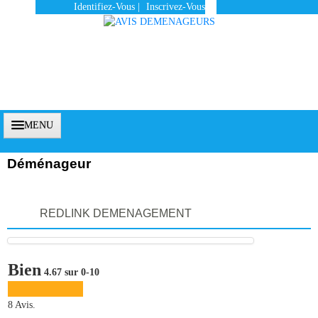
Identifiez-Vous
|
Inscrivez-Vous
MENU
Déménageur
Accueil
REDLINK DEMENAGEMENT
Vous Êtes Un Client
Comment Ça Marche ?
Bien
4.67 sur 0-10
Qui Sommes-Nous ?
Pourquoi Nous Faire Confiance ?
8 Avis.