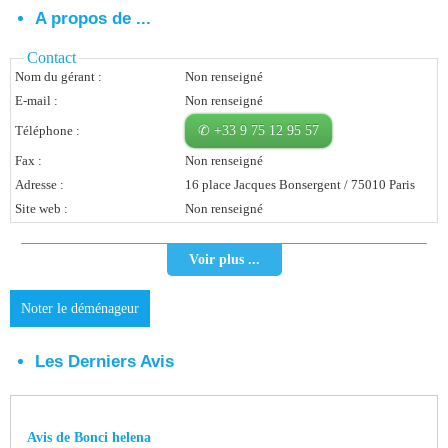
A propos de ...
Vous Êtes Une Société
Contact
Comment Ça Marche ?
Nom du gérant :
Non renseigné
E-mail :
Non renseigné
Quels Bénéfices Pour Ma Société ?
Téléphone :
✆ +33 9 75 12 95 57
Témoignages Adhérents
Fax :
Non renseigné
Adresse :
16 place Jacques Bonsergent / 75010 Paris
Comment S’inscrire ?
Site web :
Non renseigné
Donnez Votre Avis
Voir plus ...
Contact
Noter le déménageur
Les Derniers Avis
Avis de Bonci helena