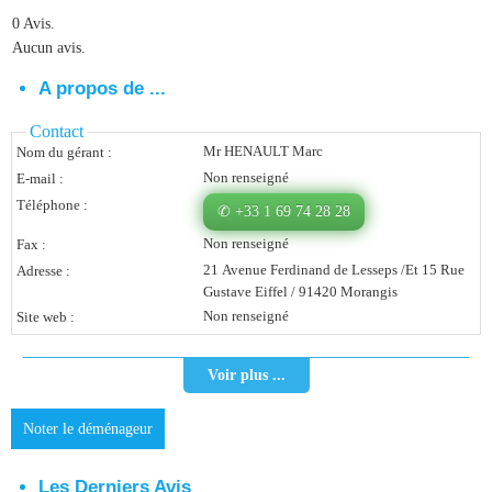
0 Avis.
Vous Êtes Une Société
Aucun avis.
Comment Ça Marche ?
A propos de ...
Quels Bénéfices Pour Ma Société ?
Contact
Mr HENAULT Marc
Nom du gérant :
Témoignages Adhérents
Non renseigné
E-mail :
Comment S’inscrire ?
Téléphone :
✆ +33 1 69 74 28 28
Non renseigné
Fax :
Donnez Votre Avis
21 Avenue Ferdinand de Lesseps /Et 15 Rue
Adresse :
Gustave Eiffel / 91420 Morangis
Contact
Non renseigné
Site web :
Voir plus ...
Noter le déménageur
Les Derniers Avis