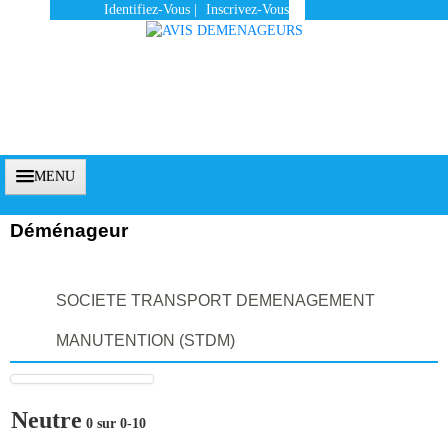
Identifiez-Vous
|
Inscrivez-Vous
MENU
Déménageur
Accueil
SOCIETE TRANSPORT DEMENAGEMENT
Vous Êtes Un Client
MANUTENTION (STDM)
Comment Ça Marche ?
Qui Sommes-Nous ?
Neutre
0 sur 0-10
Pourquoi Nous Faire Confiance ?