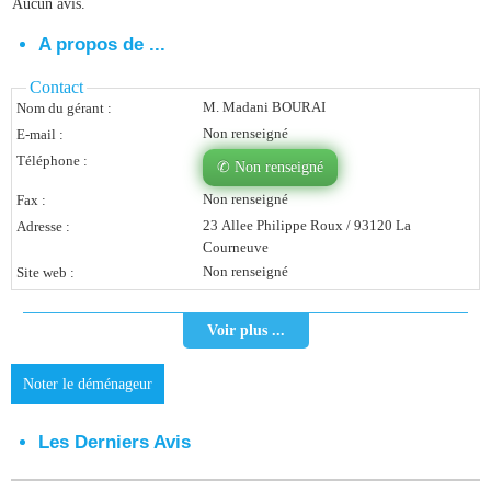
Aucun avis.
Vous Êtes Une Société
A propos de ...
Comment Ça Marche ?
Contact
M. Madani BOURAI
Nom du gérant :
Quels Bénéfices Pour Ma Société ?
Non renseigné
E-mail :
Témoignages Adhérents
Téléphone :
✆ Non renseigné
Non renseigné
Fax :
Comment S’inscrire ?
23 Allee Philippe Roux / 93120 La
Adresse :
Courneuve
Donnez Votre Avis
Non renseigné
Site web :
Contact
Voir plus ...
Noter le déménageur
Les Derniers Avis