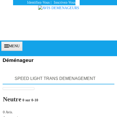
Identifiez-Vous
|
Inscrivez-Vous
MENU
Déménageur
Accueil
SPEED LIGHT TRANS DEMENAGEMENT
Vous Êtes Un Client
Comment Ça Marche ?
Neutre
0 sur 0-10
Qui Sommes-Nous ?
Pourquoi Nous Faire Confiance ?
0 Avis.