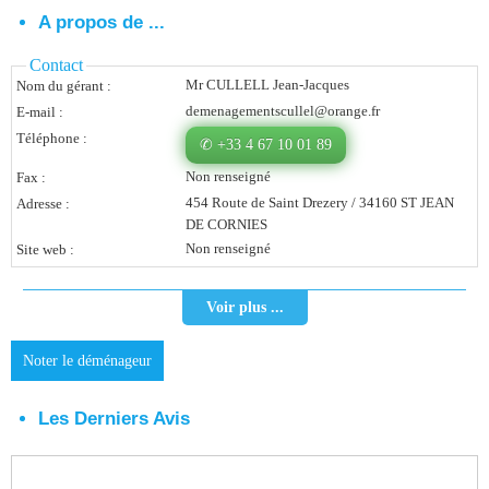
A propos de ...
Vous Êtes Une Société
Contact
Comment Ça Marche ?
Mr CULLELL Jean-Jacques
Nom du gérant :
demenagementscullel@orange.fr
E-mail :
Quels Bénéfices Pour Ma Société ?
Téléphone :
✆ +33 4 67 10 01 89
Témoignages Adhérents
Non renseigné
Fax :
Comment S’inscrire ?
454 Route de Saint Drezery / 34160 ST JEAN
Adresse :
DE CORNIES
Non renseigné
Site web :
Donnez Votre Avis
Contact
Voir plus ...
Noter le déménageur
Les Derniers Avis