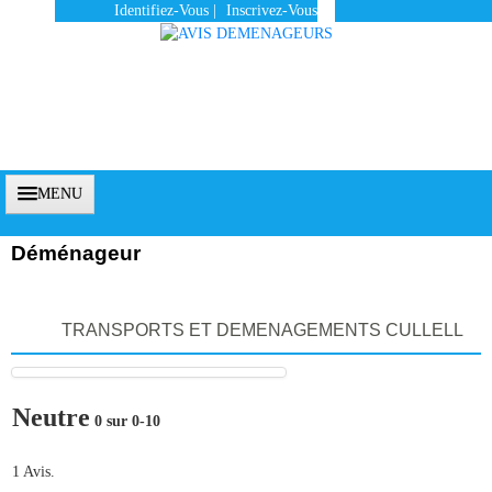
Identifiez-Vous
|
Inscrivez-Vous
MENU
Déménageur
Accueil
TRANSPORTS ET DEMENAGEMENTS CULLELL
Vous Êtes Un Client
Comment Ça Marche ?
Neutre
0 sur 0-10
Qui Sommes-Nous ?
Pourquoi Nous Faire Confiance ?
1 Avis.