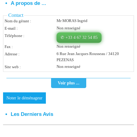
A propos de ...
Vous Êtes Une Société
Contact
Comment Ça Marche ?
Mr MORAS Ingrid
Nom du gérant :
Non renseigné
E-mail :
Quels Bénéfices Pour Ma Société ?
Téléphone :
✆ +33 4 67 32 54 85
Témoignages Adhérents
Non renseigné
Fax :
6 Rue Jean Jacques Rousseau / 34120
Adresse :
Comment S’inscrire ?
PEZENAS
Non renseigné
Site web :
Donnez Votre Avis
Voir plus ...
Contact
Noter le déménageur
Les Derniers Avis