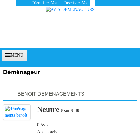
Identifiez-Vous
|
Inscrivez-Vous
MENU
Déménageur
Accueil
BENOIT DEMENAGEMENTS
Vous Êtes Un Client
Neutre
Comment Ça Marche ?
0 sur 0-10
Qui Sommes-Nous ?
0 Avis.
Aucun avis.
Pourquoi Nous Faire Confiance ?