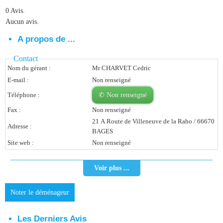
0 Avis.
Vous Êtes Une Société
Aucun avis.
Comment Ça Marche ?
A propos de ...
Quels Bénéfices Pour Ma Société ?
Contact
Nom du gérant :
Mr CHARVET Cedric
Témoignages Adhérents
E-mail :
Non renseigné
Comment S’inscrire ?
Téléphone :
✆ Non renseigné
Fax :
Non renseigné
Donnez Votre Avis
21 A Route de Villeneuve de la Raho / 66670
Adresse :
BAGES
Contact
Site web :
Non renseigné
Voir plus ...
Noter le déménageur
Les Derniers Avis