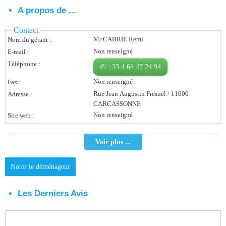
A propos de ...
Vous Êtes Une Société
Contact
Comment Ça Marche ?
Mr CABRIE Remi
Nom du gérant :
Non renseigné
E-mail :
Quels Bénéfices Pour Ma Société ?
Téléphone :
✆ +33 4 68 47 24 94
Témoignages Adhérents
Non renseigné
Fax :
Comment S’inscrire ?
Rue Jean Augustin Fresnel / 11000
Adresse :
CARCASSONNE
Non renseigné
Site web :
Donnez Votre Avis
Contact
Voir plus ...
Noter le déménageur
Les Derniers Avis