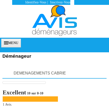
Identifiez-Vous
|
Inscrivez-Vous
MENU
Déménageur
Accueil
DEMENAGEMENTS CABRIE
Vous Êtes Un Client
Comment Ça Marche ?
Excellent
10 sur 0-10
Qui Sommes-Nous ?
Pourquoi Nous Faire Confiance ?
1 Avis.