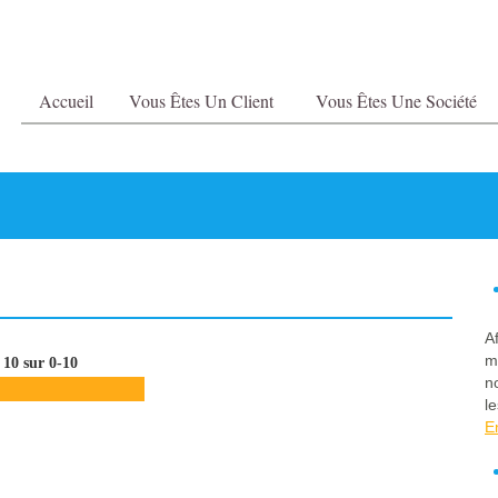
Accueil
Vous Êtes Un Client
Vous Êtes Une Société
A
m
10 sur 0-10
n
le
E