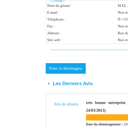
Contact
Nom du gérant :
M.EL 
E-mail :
Non re
Téléphone :
✆ +33 
Fax :
Non re
Adresse :
Site web :
Non re
Noter le déménageur
Les Derniers Avis
très bonne entreprise 
Avis de elisatra
24/03/2013)
Date du déménagement :
24/