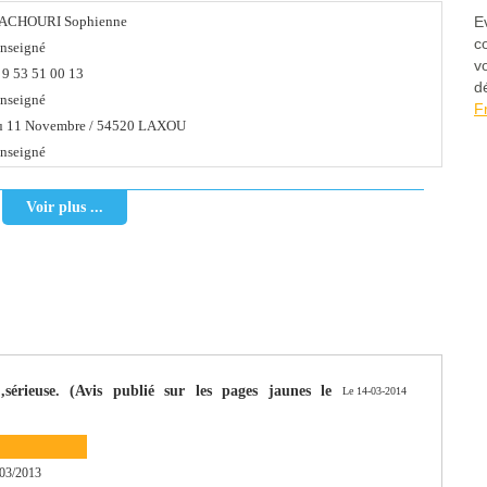
ACHOURI Sophienne
E
c
nseigné
v
9 53 51 00 13
d
nseigné
F
Rue du 11 Novembre / 54520 LAXOU
nseigné
Voir plus ...
,sérieuse. (Avis publié sur les pages jaunes le
Le 14-03-2014
03/2013