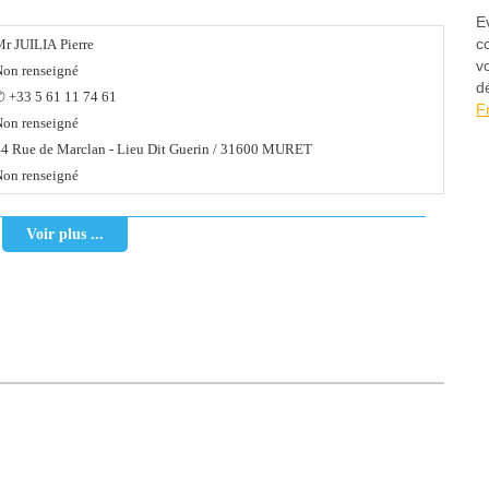
E
c
r JUILIA Pierre
v
on renseigné
d
 +33 5 61 11 74 61
F
on renseigné
4 Rue de Marclan - Lieu Dit Guerin / 31600 MURET
on renseigné
Voir plus ...