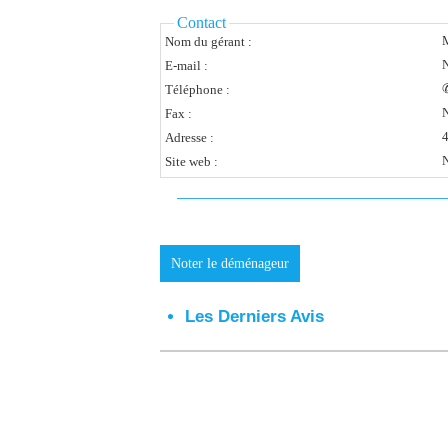
Contact
M
Nom du gérant :
N
E-mail :
✆
Téléphone :
N
Fax :
4
Adresse :
N
Site web :
Noter le déménageur
Les Derniers Avis