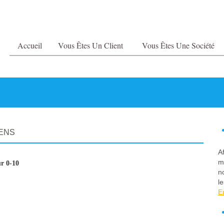
Accueil
Vous Êtes Un Client
Vous Êtes Une Société
ENS
A
m
r 0-10
n
le
E