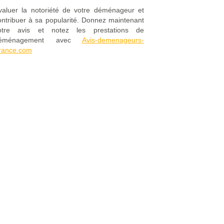
valuer la notoriété de votre déménageur et
ontribuer à sa popularité. Donnez maintenant
otre avis et notez les prestations de
éménagement avec
Avis-demenageurs-
rance.com
Mentions Légales
|
FAQ
|
Contact