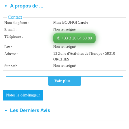
A propos de ...
Vous Êtes Une Société
Contact
Comment Ça Marche ?
Mme BOUFIGI Carole
Nom du gérant :
Non renseigné
E-mail :
Quels Bénéfices Pour Ma Société ?
Téléphone :
✆ +33 3 20 64 80 80
Témoignages Adhérents
Non renseigné
Fax :
Comment S’inscrire ?
13 Zone d'Activites de l'Europe / 59310
Adresse :
ORCHIES
Non renseigné
Site web :
Donnez Votre Avis
Contact
Voir plus ...
Noter le déménageur
Les Derniers Avis