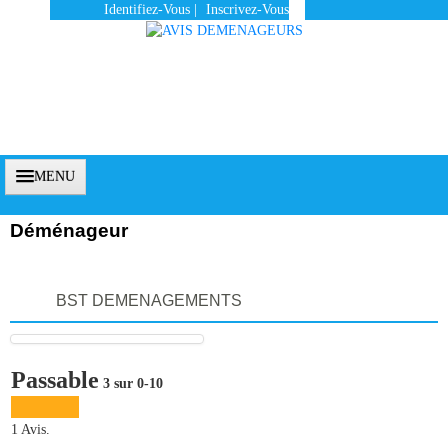
Identifiez-Vous
|
Inscrivez-Vous
MENU
Déménageur
Accueil
BST DEMENAGEMENTS
Vous Êtes Un Client
Comment Ça Marche ?
Passable
3 sur 0-10
Qui Sommes-Nous ?
Pourquoi Nous Faire Confiance ?
1 Avis.