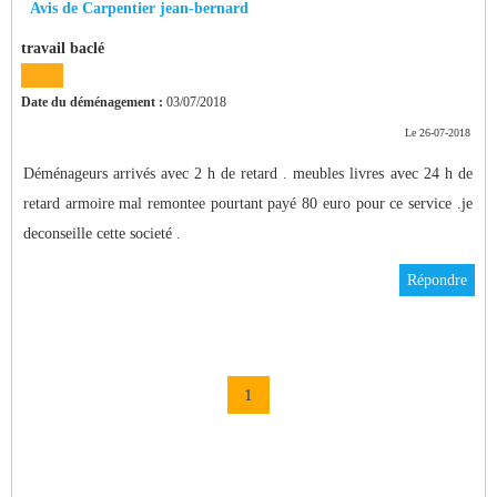
Avis de Carpentier jean-bernard
travail baclé
Date du déménagement :
03/07/2018
Le 26-07-2018
Déménageurs arrivés avec 2 h de retard . meubles livres avec 24 h de
retard armoire mal remontee pourtant payé 80 euro pour ce service .je
deconseille cette societé .
Répondre
1