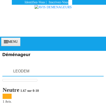
Identifiez-Vous
|
Inscrivez-Vous
MENU
Déménageur
Accueil
LEODEM
Vous Êtes Un Client
Comment Ça Marche ?
Neutre
1.67 sur 0-10
Qui Sommes-Nous ?
Pourquoi Nous Faire Confiance ?
1 Avis.