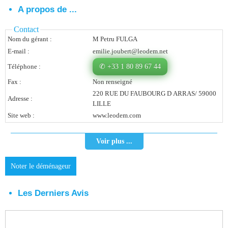
A propos de ...
Vous Êtes Une Société
Contact
Comment Ça Marche ?
Nom du gérant :
M Petru FULGA
E-mail :
emilie.joubert@leodem.net
Quels Bénéfices Pour Ma Société ?
Téléphone :
✆ +33 1 80 89 67 44
Témoignages Adhérents
Fax :
Non renseigné
220 RUE DU FAUBOURG D ARRAS/ 59000
Comment S’inscrire ?
Adresse :
LILLE
Site web :
www.leodem.com
Donnez Votre Avis
Voir plus ...
Contact
Noter le déménageur
Les Derniers Avis