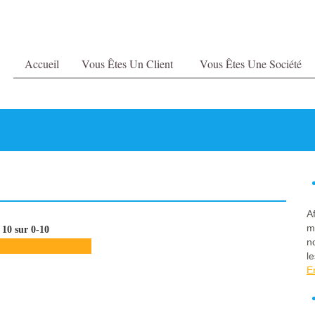
Accueil
Vous Êtes Un Client
Vous Êtes Une Société
A
m
10 sur 0-10
n
le
E