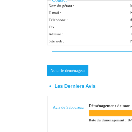
Contact
Nom du gérant :
E-mail :
N
Téléphone :
✆
Fax :
N
Adresse :
Site web :
N
Noter le déménageur
Les Derniers Avis
Déménagement de mon 
Avis de Saboureau
Date du déménagement :
16/