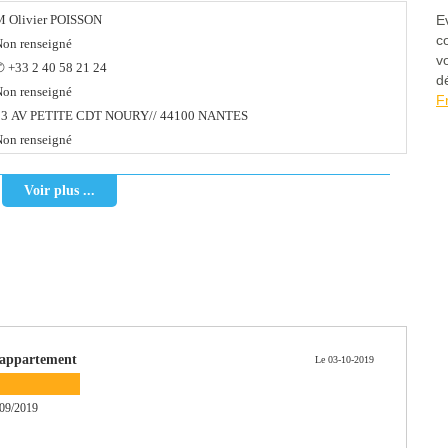
M Olivier POISSON
E
c
on renseigné
v
 +33 2 40 58 21 24
d
on renseigné
F
13 AV PETITE CDT NOURY// 44100 NANTES
on renseigné
Voir plus ...
appartement
Le 03-10-2019
09/2019