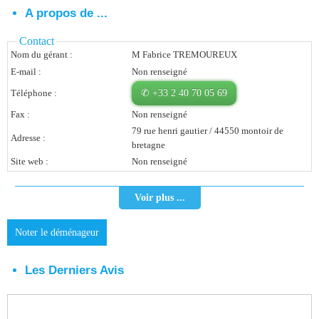
A propos de ...
Vous Êtes Une Société
Contact
Comment Ça Marche ?
Nom du gérant :
M Fabrice TREMOUREUX
E-mail :
Non renseigné
Quels Bénéfices Pour Ma Société ?
Téléphone :
✆ +33 2 40 70 05 69
Témoignages Adhérents
Fax :
Non renseigné
79 rue henri gautier / 44550 montoir de
Comment S’inscrire ?
Adresse :
bretagne
Site web :
Non renseigné
Donnez Votre Avis
Voir plus ...
Contact
Noter le déménageur
Les Derniers Avis