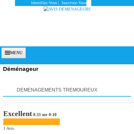
Identifiez-Vous
|
Inscrivez-Vous
MENU
Déménageur
Accueil
DEMENAGEMENTS TREMOUREUX
Vous Êtes Un Client
Comment Ça Marche ?
Excellent
8.33 sur 0-10
Qui Sommes-Nous ?
Pourquoi Nous Faire Confiance ?
1 Avis.