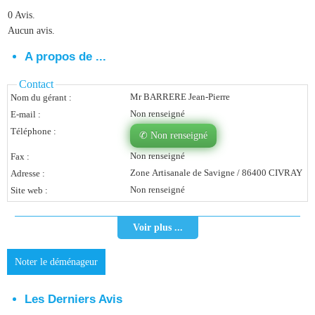
0 Avis.
Vous Êtes Une Société
Aucun avis.
Comment Ça Marche ?
A propos de ...
Quels Bénéfices Pour Ma Société ?
Contact
Mr BARRERE Jean-Pierre
Nom du gérant :
Témoignages Adhérents
Non renseigné
E-mail :
Comment S’inscrire ?
Téléphone :
✆ Non renseigné
Non renseigné
Fax :
Donnez Votre Avis
Zone Artisanale de Savigne / 86400 CIVRAY
Adresse :
Non renseigné
Site web :
Contact
Voir plus ...
Noter le déménageur
Les Derniers Avis