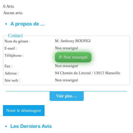
0 Avis.
Vous Êtes Une Société
Aucun avis.
Comment Ça Marche ?
A propos de ...
Quels Bénéfices Pour Ma Société ?
Contact
M. Anthony BOUFIGI
Nom du gérant :
Témoignages Adhérents
Non renseigné
E-mail :
Comment S’inscrire ?
Téléphone :
✆ Non renseigné
Non renseigné
Fax :
Donnez Votre Avis
94 Chemin du Littoral / 13015 Marseille
Adresse :
Non renseigné
Site web :
Contact
Voir plus ...
Noter le déménageur
Les Derniers Avis