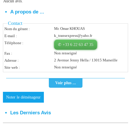
Aucun avis.
Vous Êtes Une Société
A propos de ...
Comment Ça Marche ?
Contact
Mr. Omar KHOUAS
Nom du gérant :
Quels Bénéfices Pour Ma Société ?
k_transexpress@yaho.fr
E-mail :
Témoignages Adhérents
Téléphone :
✆ +33 6 22 63 47 35
Non renseigné
Fax :
Comment S’inscrire ?
2 Avenue Jenny Hella / 13015 Marseille
Adresse :
Donnez Votre Avis
Non renseigné
Site web :
Contact
Voir plus ...
Noter le déménageur
Les Derniers Avis