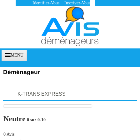
Identifiez-Vous
|
Inscrivez-Vous
MENU
Déménageur
Accueil
K-TRANS EXPRESS
Vous Êtes Un Client
Comment Ça Marche ?
Neutre
0 sur 0-10
Qui Sommes-Nous ?
Pourquoi Nous Faire Confiance ?
0 Avis.