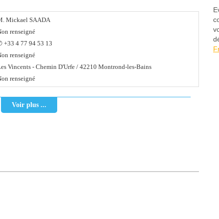
E
c
M. Mickael SAADA
v
on renseigné
d
 +33 4 77 94 53 13
F
on renseigné
es Vincents - Chemin D'Urfe / 42210 Montrond-les-Bains
on renseigné
Voir plus ...