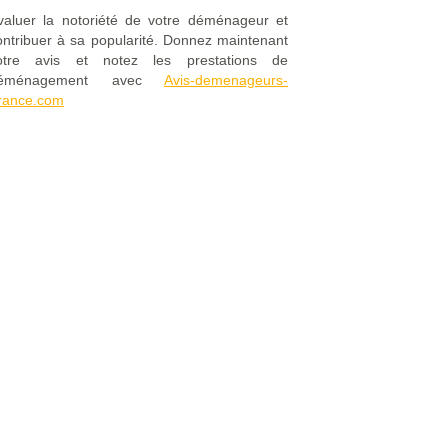
valuer la notoriété de votre déménageur et
ontribuer à sa popularité. Donnez maintenant
otre avis et notez les prestations de
éménagement avec
Avis-demenageurs-
rance.com
Mentions Légales
|
FAQ
|
Contact