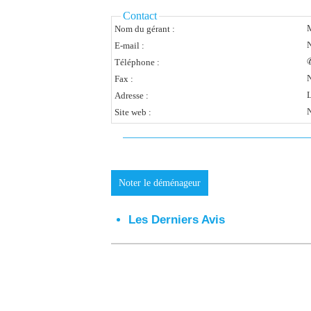
Contact
Nom du gérant :
N
E-mail :
✆
Téléphone :
N
Fax :
L
Adresse :
N
Site web :
Noter le déménageur
Les Derniers Avis