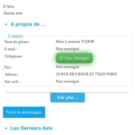
0 Avis.
Vous Êtes Une Société
Aucun avis.
Comment Ça Marche ?
A propos de ...
Quels Bénéfices Pour Ma Société ?
Contact
Mme Luminita TUDOR
Nom du gérant :
Témoignages Adhérents
Non renseigné
E-mail :
Comment S’inscrire ?
Téléphone :
✆ Non renseigné
Non renseigné
Fax :
Donnez Votre Avis
26 RUE DES RIGOLES 75020 PARIS
Adresse :
Non renseigné
Site web :
Contact
Voir plus ...
Noter le déménageur
Les Derniers Avis