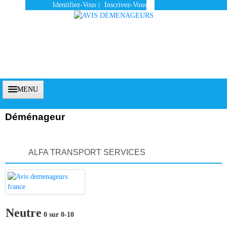
Identifiez-Vous
|
Inscrivez-Vous
MENU
Déménageur
Accueil
ALFA TRANSPORT SERVICES
Vous Êtes Un Client
Comment Ça Marche ?
Qui Sommes-Nous ?
Neutre
0 sur 0-10
Pourquoi Nous Faire Confiance ?