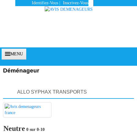
Identifiez-Vous
|
Inscrivez-Vous
MENU
Déménageur
Accueil
ALLO SYPHAX TRANSPORTS
Vous Êtes Un Client
Comment Ça Marche ?
Qui Sommes-Nous ?
Neutre
0 sur 0-10
Pourquoi Nous Faire Confiance ?