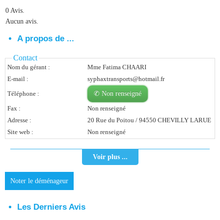
0 Avis.
Vous Êtes Une Société
Aucun avis.
Comment Ça Marche ?
A propos de ...
Quels Bénéfices Pour Ma Société ?
Contact
Nom du gérant :
Mme Fatima CHAARI
Témoignages Adhérents
E-mail :
syphaxtransports@hotmail.fr
Comment S’inscrire ?
Téléphone :
✆ Non renseigné
Fax :
Non renseigné
Donnez Votre Avis
Adresse :
20 Rue du Poitou / 94550 CHEVILLY LARUE
Site web :
Non renseigné
Contact
Voir plus ...
Noter le déménageur
Les Derniers Avis