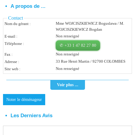
A propos de ...
Vous Êtes Une Société
Contact
Comment Ça Marche ?
Mme WOJCISZKIEWICZ Boguslawa / M.
Nom du gérant :
WOJCISZKIEWICZ Bogdan
Quels Bénéfices Pour Ma Société ?
Non renseigné
E-mail :
Téléphone :
Témoignages Adhérents
✆ +33 1 47 82 27 80
Non renseigné
Fax :
Comment S’inscrire ?
33 Rue Henri Martin / 92700 COLOMBES
Adresse :
Non renseigné
Site web :
Donnez Votre Avis
Contact
Voir plus ...
Noter le déménageur
Les Derniers Avis