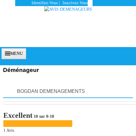
Identifiez-Vous
|
Inscrivez-Vous
MENU
Déménageur
Accueil
BOGDAN DEMENAGEMENTS
Vous Êtes Un Client
Comment Ça Marche ?
Excellent
10 sur 0-10
Qui Sommes-Nous ?
Pourquoi Nous Faire Confiance ?
1 Avis.