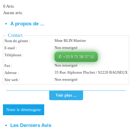
0 Avis.
Vous Êtes Une Société
Aucun avis.
Comment Ça Marche ?
A propos de ...
Quels Bénéfices Pour Ma Société ?
Contact
Mme BLIN Martine
Nom du gérant :
Témoignages Adhérents
Non renseigné
E-mail :
Comment S’inscrire ?
Téléphone :
✆ +33 9 71 50 37 51
Non renseigné
Fax :
Donnez Votre Avis
35 Rue Alphonse Pluchet / 92220 BAGNEUX
Adresse :
Non renseigné
Site web :
Contact
Voir plus ...
Noter le déménageur
Les Derniers Avis