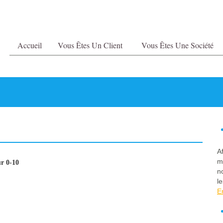
Accueil
Vous Êtes Un Client
Vous Êtes Une Société
A
m
r 0-10
n
le
E