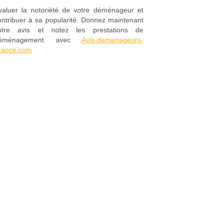
valuer la notoriété de votre déménageur et
ontribuer à sa popularité. Donnez maintenant
otre avis et notez les prestations de
éménagement avec
Avis-demenageurs-
rance.com
Mentions Légales
|
FAQ
|
Contact