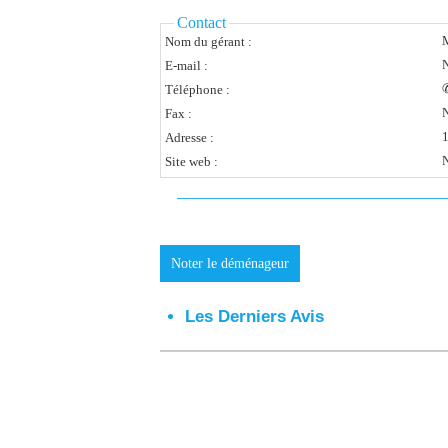
Contact
Nom du gérant :
N
E-mail :
Téléphone :
N
Fax :
1
Adresse :
N
Site web :
Noter le déménageur
Les Derniers Avis