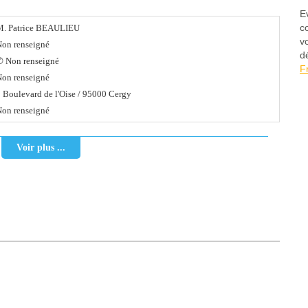
E
c
M. Patrice BEAULIEU
v
on renseigné
d
✆ Non renseigné
F
on renseigné
 Boulevard de l'Oise / 95000 Cergy
on renseigné
Voir plus ...