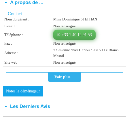
A propos de ...
Vous Êtes Une Société
Contact
Nom du gérant :
Mme Dominique STEPHAN
Comment Ça Marche ?
E-mail :
Non renseigné
Quels Bénéfices Pour Ma Société ?
Téléphone :
✆ +33 1 40 12 91 53
Témoignages Adhérents
Fax :
Non renseigné
57 Avenue Yves Cariou / 93150 Le Blanc-
Adresse :
Comment S’inscrire ?
Mesnil
Site web :
Non renseigné
Donnez Votre Avis
Voir plus ...
Contact
Noter le déménageur
Les Derniers Avis