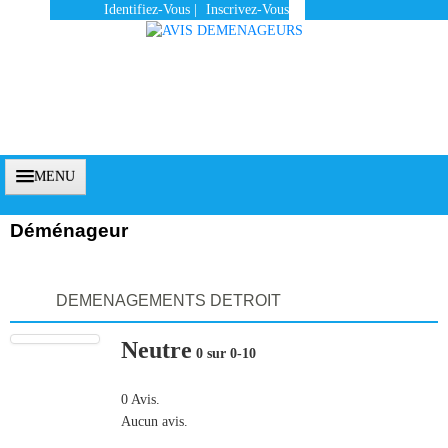
Identifiez-Vous
|
Inscrivez-Vous
MENU
Déménageur
Accueil
DEMENAGEMENTS DETROIT
Vous Êtes Un Client
Neutre
Comment Ça Marche ?
0 sur 0-10
Qui Sommes-Nous ?
0 Avis.
Aucun avis.
Pourquoi Nous Faire Confiance ?