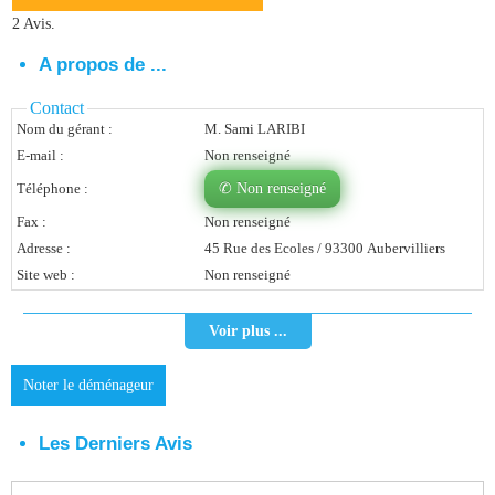
2 Avis.
Vous Êtes Une Société
A propos de ...
Comment Ça Marche ?
Contact
Quels Bénéfices Pour Ma Société ?
Nom du gérant :
M. Sami LARIBI
E-mail :
Non renseigné
Témoignages Adhérents
Téléphone :
✆ Non renseigné
Comment S’inscrire ?
Fax :
Non renseigné
Adresse :
45 Rue des Ecoles / 93300 Aubervilliers
Donnez Votre Avis
Site web :
Non renseigné
Contact
Voir plus ...
Noter le déménageur
Les Derniers Avis