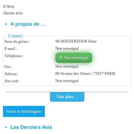
0 Avis.
Vous Êtes Une Société
Aucun avis.
Comment Ça Marche ?
A propos de ...
Quels Bénéfices Pour Ma Société ?
Contact
Mr BOUZERZOUR Omar
Nom du gérant :
Témoignages Adhérents
Non renseigné
E-mail :
Comment S’inscrire ?
Téléphone :
✆ Non renseigné
Non renseigné
Fax :
Donnez Votre Avis
88 Avenue des Ternes / 75017 PARIS
Adresse :
Non renseigné
Site web :
Contact
Voir plus ...
Noter le déménageur
Les Derniers Avis