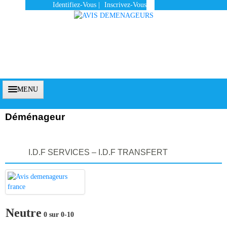
Identifiez-Vous
|
Inscrivez-Vous
MENU
Déménageur
Accueil
I.D.F SERVICES – I.D.F TRANSFERT
Vous Êtes Un Client
Comment Ça Marche ?
Qui Sommes-Nous ?
Neutre
0 sur 0-10
Pourquoi Nous Faire Confiance ?