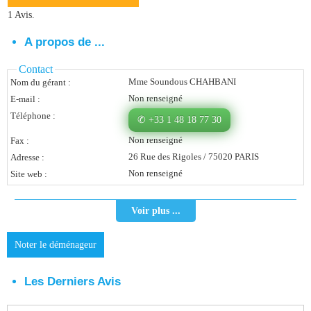
1 Avis.
Vous Êtes Une Société
A propos de ...
Comment Ça Marche ?
Contact
Quels Bénéfices Pour Ma Société ?
Mme Soundous CHAHBANI
Nom du gérant :
Non renseigné
E-mail :
Témoignages Adhérents
Téléphone :
✆ +33 1 48 18 77 30
Comment S’inscrire ?
Non renseigné
Fax :
26 Rue des Rigoles / 75020 PARIS
Adresse :
Donnez Votre Avis
Non renseigné
Site web :
Contact
Voir plus ...
Noter le déménageur
Les Derniers Avis