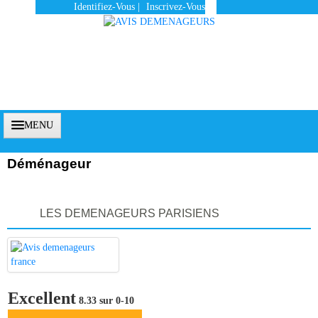
Identifiez-Vous
|
Inscrivez-Vous
MENU
Déménageur
Accueil
LES DEMENAGEURS PARISIENS
Vous Êtes Un Client
Comment Ça Marche ?
Qui Sommes-Nous ?
Excellent
8.33 sur 0-10
Pourquoi Nous Faire Confiance ?