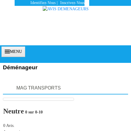
Identifiez-Vous
|
Inscrivez-Vous
MENU
Déménageur
Accueil
MAG TRANSPORTS
Vous Êtes Un Client
Comment Ça Marche ?
Neutre
0 sur 0-10
Qui Sommes-Nous ?
Pourquoi Nous Faire Confiance ?
0 Avis.