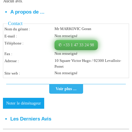
Aucun avis.
Vous Êtes Une Société
A propos de ...
Comment Ça Marche ?
Contact
Mr MARKOVIC Goran
Nom du gérant :
Quels Bénéfices Pour Ma Société ?
Non renseigné
E-mail :
Témoignages Adhérents
Téléphone :
✆ +33 1 47 33 24 98
Non renseigné
Fax :
Comment S’inscrire ?
10 Square Victor Hugo / 92300 Levallois-
Adresse :
Perret
Donnez Votre Avis
Non renseigné
Site web :
Contact
Voir plus ...
Noter le déménageur
Les Derniers Avis