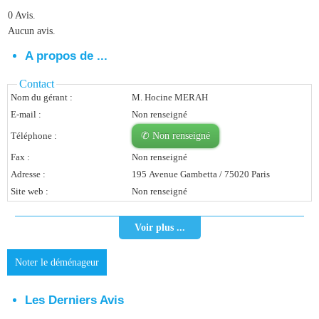
0 Avis.
Vous Êtes Une Société
Aucun avis.
Comment Ça Marche ?
A propos de ...
Quels Bénéfices Pour Ma Société ?
Contact
Nom du gérant :
M. Hocine MERAH
Témoignages Adhérents
E-mail :
Non renseigné
Comment S’inscrire ?
Téléphone :
✆ Non renseigné
Fax :
Non renseigné
Donnez Votre Avis
Adresse :
195 Avenue Gambetta / 75020 Paris
Site web :
Non renseigné
Contact
Voir plus ...
Noter le déménageur
Les Derniers Avis