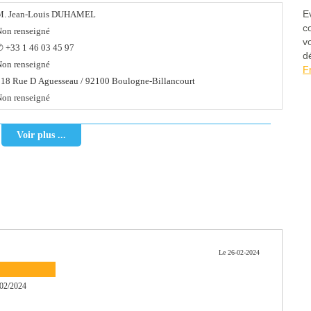
E
M. Jean-Louis DUHAMEL
c
on renseigné
v
 +33 1 46 03 45 97
d
on renseigné
F
18 Rue D Aguesseau / 92100 Boulogne-Billancourt
on renseigné
Voir plus ...
Le 26-02-2024
02/2024