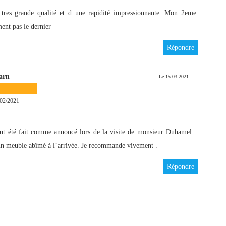
 tres grande qualité et d une rapidité impressionnante. Mon 2eme
ent pas le dernier
Répondre
arn
Le 15-03-2021
02/2021
out été fait comme annoncé lors de la visite de monsieur Duhamel .
ucun meuble abîmé à l’arrivée. Je recommande vivement .
Répondre