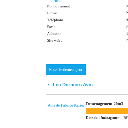
Contact
Nom du gérant :
N
E-mail :
✆
Téléphone :
N
Fax :
1
Adresse :
N
Site web :
Noter le déménageur
Les Derniers Avis
Demenagement 20m3
Avis de Fabrice Kaiser
Date du déménagement :
26/