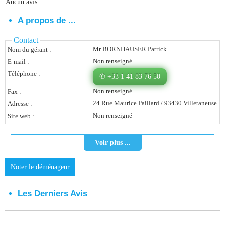
Aucun avis.
Vous Êtes Une Société
A propos de ...
Comment Ça Marche ?
Contact
Mr BORNHAUSER Patrick
Nom du gérant :
Quels Bénéfices Pour Ma Société ?
Non renseigné
E-mail :
Témoignages Adhérents
Téléphone :
✆ +33 1 41 83 76 50
Non renseigné
Fax :
Comment S’inscrire ?
24 Rue Maurice Paillard / 93430 Villetaneuse
Adresse :
Donnez Votre Avis
Non renseigné
Site web :
Contact
Voir plus ...
Noter le déménageur
Les Derniers Avis