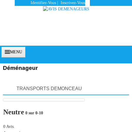
Identifiez-Vous
|
Inscrivez-Vous
MENU
Déménageur
Accueil
TRANSPORTS DEMONCEAU
Vous Êtes Un Client
Comment Ça Marche ?
Neutre
0 sur 0-10
Qui Sommes-Nous ?
Pourquoi Nous Faire Confiance ?
0 Avis.