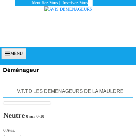
Identifiez-Vous
|
Inscrivez-Vous
MENU
Déménageur
Accueil
V.T.T.D LES DEMENAGEURS DE LA MAULDRE
Vous Êtes Un Client
Comment Ça Marche ?
Neutre
0 sur 0-10
Qui Sommes-Nous ?
Pourquoi Nous Faire Confiance ?
0 Avis.