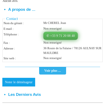
Aucun avis.
Vous Êtes Une Société
A propos de ...
Comment Ça Marche ?
Contact
Mr CHEREL Jean
Nom du gérant :
Quels Bénéfices Pour Ma Société ?
Non renseigné
E-mail :
Témoignages Adhérents
Téléphone :
✆ +33 9 71 20 08 40
Non renseigné
Fax :
Comment S’inscrire ?
36 Route de la Falaise / 78126 AULNAY SUR
Adresse :
MAULDRE
Donnez Votre Avis
Non renseigné
Site web :
Contact
Voir plus ...
Noter le déménageur
Les Derniers Avis