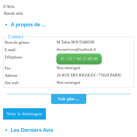
0 Avis.
Vous Êtes Une Société
Aucun avis.
Comment Ça Marche ?
A propos de ...
Quels Bénéfices Pour Ma Société ?
Contact
M Tahar BOUTARENE
Nom du gérant :
Témoignages Adhérents
tbs-services@outlook.fr
E-mail :
Comment S’inscrire ?
Téléphone :
✆ +33 7 60 22 09 09
Non renseigné
Fax :
Donnez Votre Avis
26 RUE DES RIGOLES / 75020 PARIS
Adresse :
Non renseigné
Site web :
Contact
Voir plus ...
Noter le déménageur
Les Derniers Avis