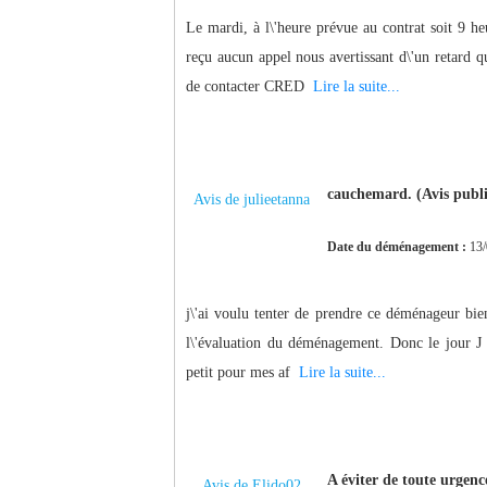
Le mardi, à l\'heure prévue au contrat soit 9 he
reçu aucun appel nous avertissant d\'un retard q
de contacter CRED
Lire la suite...
cauchemard. (Avis publié
Avis de julieetanna
Date du déménagement :
13/
j\'ai voulu tenter de prendre ce déménageur bie
l\'évaluation du déménagement. Donc le jour J l
petit pour mes af
Lire la suite...
A éviter de toute urgence
Avis de Elido02