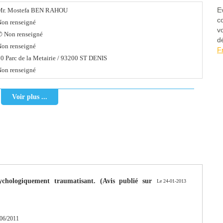
E
Mr. Mostefa BEN RAHOU
c
on renseigné
v
✆ Non renseigné
d
on renseigné
F
10 Parc de la Metairie / 93200 ST DENIS
on renseigné
Voir plus ...
ychologiquement traumatisant. (Avis publié sur
Le 24-01-2013
06/2011