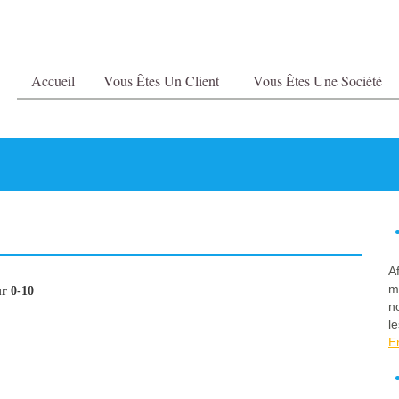
Accueil
Vous Êtes Un Client
Vous Êtes Une Société
A
m
r 0-10
n
le
E