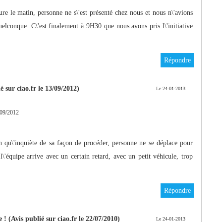
ure le matin, personne ne s\'est présenté chez nous et nous n\'avions
uelconque. C\'est finalement à 9H30 que nous avons pris l\'initiative
Répondre
 sur ciao.fr le 13/09/2012)
Le 24-01-2013
09/2012
n qu\'inquiète de sa façon de procéder, personne ne se déplace pour
\'équipe arrive avec un certain retard, avec un petit véhicule, trop
Répondre
 ! (Avis publié sur ciao.fr le 22/07/2010)
Le 24-01-2013