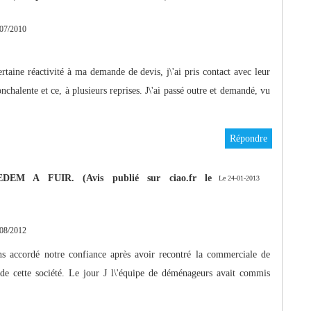
07/2010
certaine réactivité à ma demande de devis, j\'ai pris contact avec leur
nchalente et ce, à plusieurs reprises. J\'ai passé outre et demandé, vu
Répondre
M A FUIR. (Avis publié sur ciao.fr le
Le 24-01-2013
08/2012
s accordé notre confiance après avoir recontré la commerciale de
e cette société. Le jour J l\'équipe de déménageurs avait commis