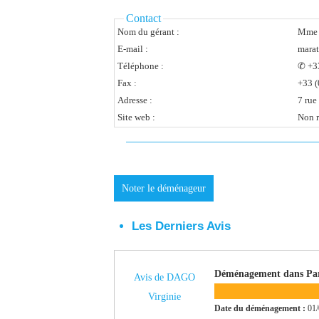
Contact
Nom du gérant :
Mme 
E-mail :
mara
Téléphone :
✆ +33
Fax :
+33 (
Adresse :
Site web :
Non r
Noter le déménageur
Les Derniers Avis
Déménagement dans Par
Avis de DAGO
Virginie
Date du déménagement :
01/