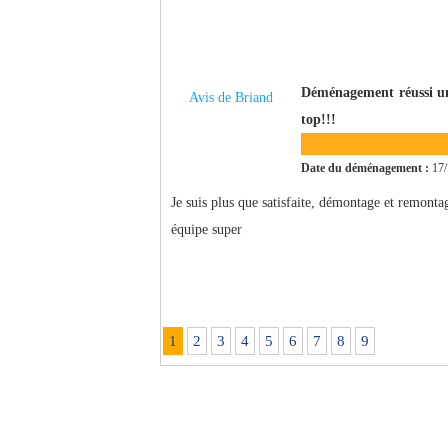
Déménagement réussi un 
Avis de Briand
top!!!
Date du déménagement :
17/
Je suis plus que satisfaite, démontage et remonta
équipe super
1
2
3
4
5
6
7
8
9