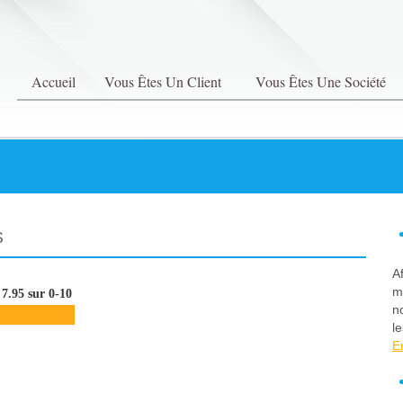
Accueil
Vous Êtes Un Client
Vous Êtes Une Société
S
A
m
7.95 sur 0-10
n
le
E