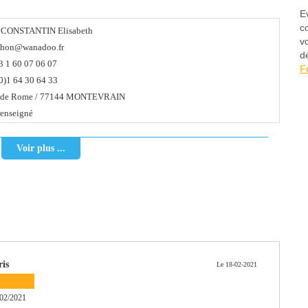
E
c
CONSTANTIN Elisabeth
v
thon@wanadoo.fr
d
 1 60 07 06 07
F
0)1 64 30 64 33
7 rue de Rome / 77144 MONTEVRAIN
enseigné
Voir plus ...
is
Le 18-02-2021
02/2021